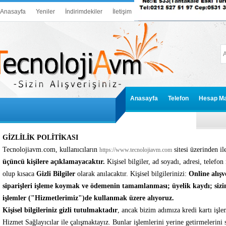
Anasayfa
Yeniler
İndirimdekiler
İletişim
Anasayfa
Telefon
Hesap Ma
GİZLİLİK POLİTİKASI
Tecnolojiavm.com, kullanıcıların
sitesi üzerinden ile
https://www.tecnolojiavm.com
üçüncü kişilere açıklamayacaktır.
Kişisel bilgiler, ad soyadı, adresi, telefo
olup kısaca
Gizli Bilgiler
olarak anılacaktır. Kişisel bilgilerinizi:
Online alışv
siparişleri işleme koymak ve ödemenin tamamlanması; üyelik kaydı; sizinl
işlemler ("Hizmetlerimiz")de kullanmak üzere alıyoruz.
Kişisel bilgileriniz gizli tutulmaktadır
, ancak bizim adımıza kredi kartı işlem
Hizmet Sağlayıcılar ile çalışmaktayız. Bunlar işlemlerini yerine getirmelerini 