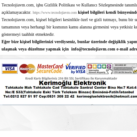
Tecnolojiavm.com
, işbu Gizlilik Politikası ve Kullanıcı Sözleşmesinde tanımlı 
açıklamayacaktır.
kişisel bilgileri kendi bünyesin
https://www.tecnolojiavm.com
Tecnolojiavm.com
, kişisel bilgileri kesinlikle özel ve gizli tutmayı, bunu bi
tamamının veya herhangi bir kısmının kamu alanına girmesini veya yetkisiz kul
göstermeyi taahhüt etmektedir.
Eğer bize kişisel bilgilerinizi verdiyseniz, bunlar üzerinde değişiklik ya
ulaşmak veya düzeltme yapmak için
info@tecnolojiavm.com
e-mail adre