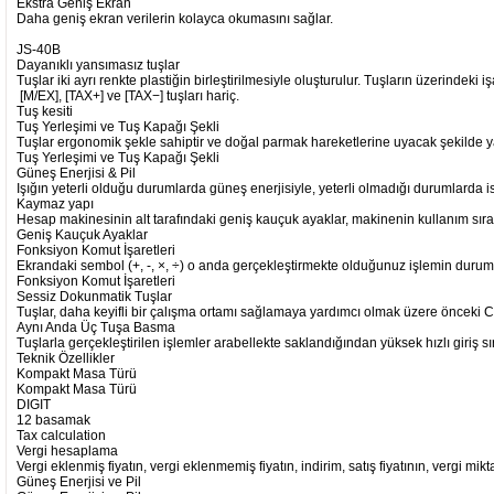
Ekstra Geniş Ekran
Daha geniş ekran verilerin kolayca okumasını sağlar.
JS-40B
Dayanıklı yansımasız tuşlar
Tuşlar iki ayrı renkte plastiğin birleştirilmesiyle oluşturulur. Tuşların üzerindek
[M/EX], [TAX+] ve [TAX−] tuşları hariç.
Tuş kesiti
Tuş Yerleşimi ve Tuş Kapağı Şekli
Tuşlar ergonomik şekle sahiptir ve doğal parmak hareketlerine uyacak şekilde yap
Tuş Yerleşimi ve Tuş Kapağı Şekli
Güneş Enerjisi & Pil
Işığın yeterli olduğu durumlarda güneş enerjisiyle, yeterli olmadığı durumlarda ise 
Kaymaz yapı
Hesap makinesinin alt tarafındaki geniş kauçuk ayaklar, makinenin kullanım sır
Geniş Kauçuk Ayaklar
Fonksiyon Komut İşaretleri
Ekrandaki sembol (+, -, ×, ÷) o anda gerçekleştirmekte olduğunuz işlemin durumu
Fonksiyon Komut İşaretleri
Sessiz Dokunmatik Tuşlar
Tuşlar, daha keyifli bir çalışma ortamı sağlamaya yardımcı olmak üzere önceki C
Aynı Anda Üç Tuşa Basma
Tuşlarla gerçekleştirilen işlemler arabellekte saklandığından yüksek hızlı giriş sı
Teknik Özellikler
Kompakt Masa Türü
Kompakt Masa Türü
DIGIT
12 basamak
Tax calculation
Vergi hesaplama
Vergi eklenmiş fiyatın, vergi eklenmemiş fiyatın, indirim, satış fiyatının, vergi mi
Güneş Enerjisi ve Pil