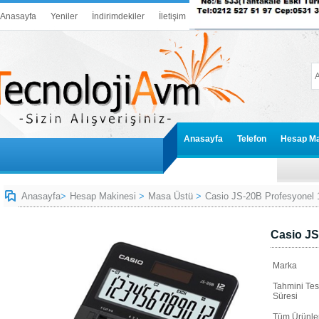
Anasayfa
Yeniler
İndirimdekiler
İletişim
Anasayfa
Telefon
Hesap Ma
Anasayfa
>
Hesap Makinesi
>
Masa Üstü
>
Casio JS-20B Profesyonel
Casio JS
Marka
Tahmini Tes
Süresi
Tüm Ürünler