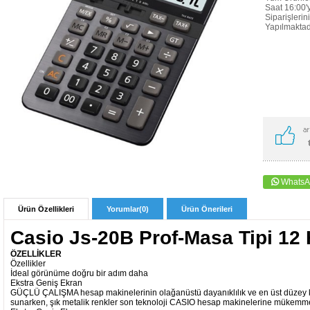
Saat 16:00
Siparişlerin
Yapılmaktadı
WhatsA
Ürün Özellikleri
Yorumlar
(0)
Ürün Önerileri
Casio Js-20B Prof-Masa Tipi 12
ÖZELLİKLER
Özellikler
İdeal görünüme doğru bir adım daha
Ekstra Geniş Ekran
GÜÇLÜ ÇALIŞMA hesap makinelerinin olağanüstü dayanıklılık ve en üst düzey kul
sunarken, şık metalik renkler son teknoloji CASIO hesap makinelerine mükemmel ş