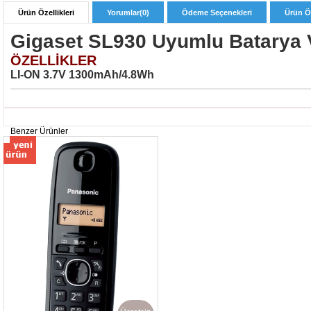
Ürün Özellikleri
Yorumlar
(0)
Ödeme Seçenekleri
Ürün Ön
Gigaset SL930 Uyumlu Batarya
ÖZELLİKLER
LI-ON 3.7V 1300mAh/4.8Wh
Benzer Ürünler