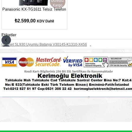
Ücretsiz
Kargo
Panasonic KX-TG1611 Telsiz Telefon
₺2.599,00
KDV Dahil
Etiketler
Gigaset SL930 Uyumlu Batarya V30145-K1310-X456
,