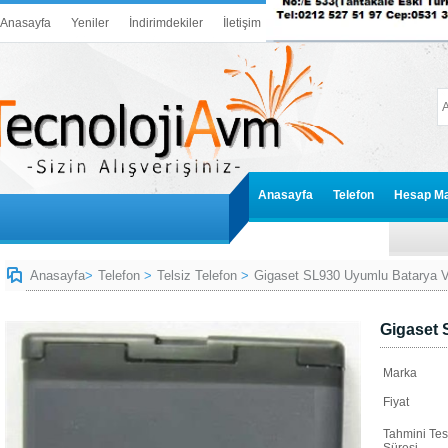
Anasayfa
Yeniler
İndirimdekiler
İletişim
Anasayfa
Telefon
Hesap Ma
Anasayfa
>
Telefon
>
Telsiz Telefon
>
Gigaset SL930 Uyumlu Batarya 
Gigaset
Marka
Fiyat
Tahmini Tes
Süresi