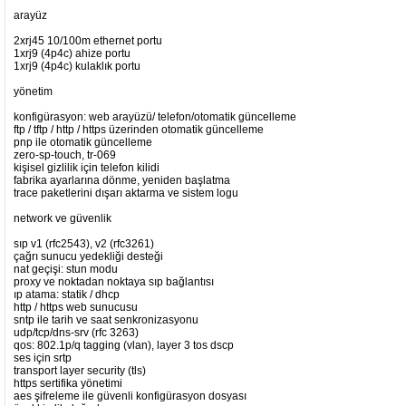
arayüz
2xrj45 10/100m ethernet portu
1xrj9 (4p4c) ahize portu
1xrj9 (4p4c) kulaklık portu
yönetim
konfigürasyon: web arayüzü/ telefon/otomatik güncelleme
ftp / tftp / http / https üzerinden otomatik güncelleme
pnp ile otomatik güncelleme
zero-sp-touch, tr-069
kişisel gizlilik için telefon kilidi
fabrika ayarlarına dönme, yeniden başlatma
trace paketlerini dışarı aktarma ve sistem logu
network ve güvenlik
sıp v1 (rfc2543), v2 (rfc3261)
çağrı sunucu yedekliği desteği
nat geçişi: stun modu
proxy ve noktadan noktaya sıp bağlantısı
ıp atama: statik / dhcp
http / https web sunucusu
sntp ile tarih ve saat senkronizasyonu
udp/tcp/dns-srv (rfc 3263)
qos: 802.1p/q tagging (vlan), layer 3 tos dscp
ses için srtp
transport layer security (tls)
https sertifika yönetimi
aes şifreleme ile güvenli konfigürasyon dosyası