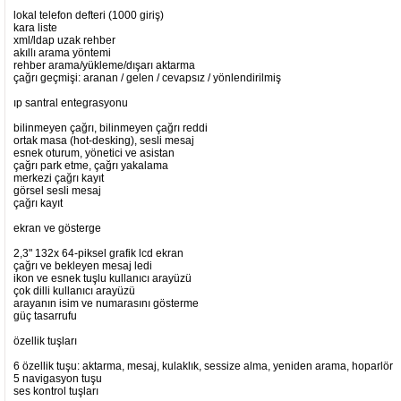
lokal telefon defteri (1000 giriş)
kara liste
xml/ldap uzak rehber
akıllı arama yöntemi
rehber arama/yükleme/dışarı aktarma
çağrı geçmişi: aranan / gelen / cevapsız / yönlendirilmiş
ıp santral entegrasyonu
bilinmeyen çağrı, bilinmeyen çağrı reddi
ortak masa (hot-desking), sesli mesaj
esnek oturum, yönetici ve asistan
çağrı park etme, çağrı yakalama
merkezi çağrı kayıt
görsel sesli mesaj
çağrı kayıt
ekran ve gösterge
2,3" 132x 64-piksel grafik lcd ekran
çağrı ve bekleyen mesaj ledi
ikon ve esnek tuşlu kullanıcı arayüzü
çok dilli kullanıcı arayüzü
arayanın isim ve numarasını gösterme
güç tasarrufu
özellik tuşları
6 özellik tuşu: aktarma, mesaj, kulaklık, sessize alma, yeniden arama, hoparlör
5 navigasyon tuşu
ses kontrol tuşları