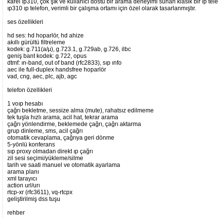
karel ıp310, çok şık ve kullanıcı dostu bir arama deneyimi sunan klasik bir ıp tele
ıp310 ıp telefon, verimli bir çalışma ortamı için özel olarak tasarlanmıştır.
ses özellikleri
hd ses: hd hoparlör, hd ahize
akıllı gürültü filtreleme
kodek: g.711(a/μ), g.723.1, g.729ab, g.726, ilbc
geniş bant kodek: g.722, opus
dtmf: ın-band, out of band (rfc2833), sıp ınfo
aec ile full-duplex handsfree hoparlör
vad, cng, aec, plc, ajb, agc
telefon özellikleri
1 voıp hesabı
çağrı bekletme, sessize alma (mute), rahatsız edilmeme
tek tuşla hızlı arama, acil hat, tekrar arama
çağrı yönlendirme, beklemede çağrı, çağrı aktarma
grup dinleme, sms, acil çağrı
otomatik cevaplama, çağrıya geri dönme
5-yönlü konferans
sıp proxy olmadan direkt ıp çağrı
zil sesi seçimi/yükleme/silme
tarih ve saati manuel ve otomatik ayarlama
arama planı
xml tarayıcı
action url/urı
rtcp-xr (rfc3611), vq-rtcpx
geliştirilmiş dss tuşu
rehber