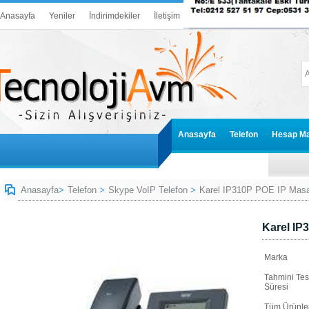
Anasayfa
Yeniler
İndirimdekiler
İletişim
Anasayfa
Telefon
Hesap Ma
Anasayfa
>
Telefon
>
Skype VoIP Telefon
>
Karel IP310P POE IP Masa
Karel IP
Marka
Tahmini Tes
Süresi
Tüm Ürünler