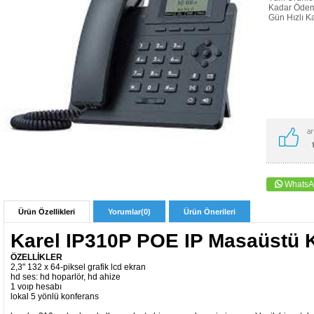
Kadar Ödeme
Gün Hızlı Ka
WhatsA
Ürün Özellikleri
Yorumlar
(0)
Ürün Önerileri
Karel IP310P POE IP Masaüstü K
ÖZELLİKLER
2,3" 132 x 64-piksel grafik lcd ekran
hd ses: hd hoparlör, hd ahize
1 voıp hesabı
lokal 5 yönlü konferans