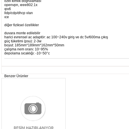
özel kimlik doğrulaması
openvpn, ıeee802.1x
ıpv6
lldp/cdp/dhcp vlan
ıce
diğer fiziksel özellikler
duvara monte edilebilir
harici evrensel ac adaptör: ac 100~240v giriş ve dc 5v/600ma çıkış
güç tüketimi (psu): 2-3w
boyut: 185mm*189mm*162mm*50mm
çalışma nem oranı: 10~95%
depolama sıcaklığı: -10~50°c
Benzer Ürünler