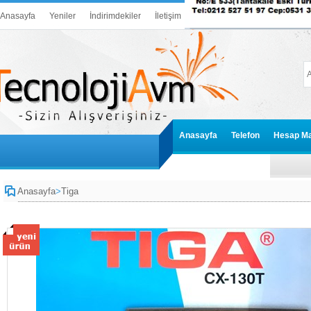
Anasayfa
Yeniler
İndirimdekiler
İletişim
Anasayfa
Telefon
Hesap Ma
Anasayfa
>
Tiga