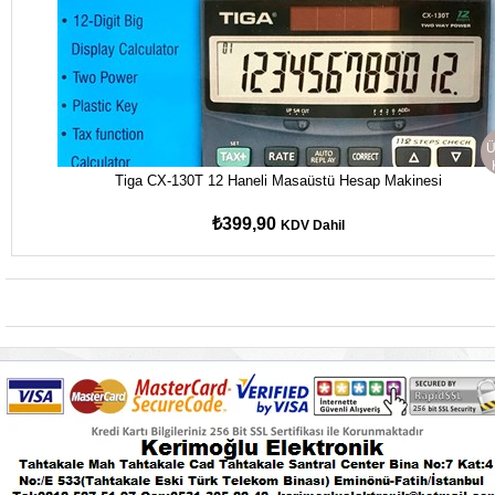
Ü
Tiga CX-130T 12 Haneli Masaüstü Hesap Makinesi
₺399,90
KDV Dahil